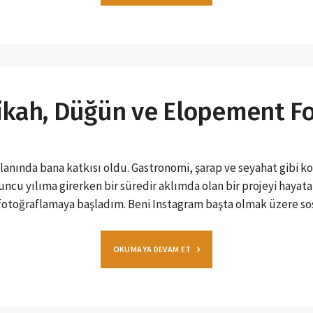
ikah, Düğün ve Elopement Fot
alanında bana katkısı oldu. Gastronomi, şarap ve seyahat gibi ko
nuncu yılıma girerken bir süredir aklımda olan bir projeyi hayat
ri fotoğraflamaya başladım. Beni Instagram başta olmak üzere s
OKUMAYA DEVAM ET