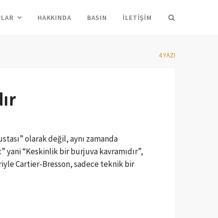
Arama
PLAR
HAKKINDA
BASIN
İLETIŞIM
4 YAZI
ır
 ustası” olarak değil, aynı zamanda
” yani “Keskinlik bir burjuva kavramıdır”,
iyle Cartier-Bresson, sadece teknik bir