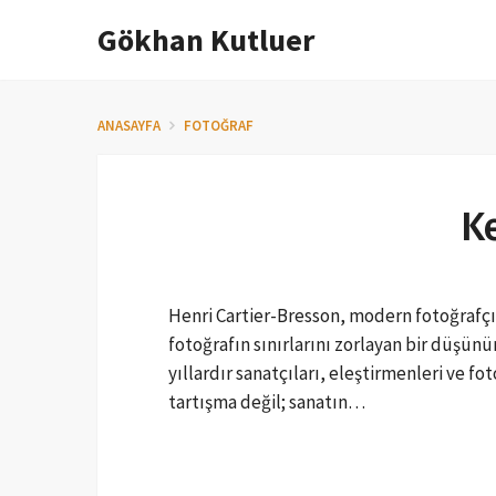
Gökhan Kutluer
İçeriğe
atla
ANASAYFA
FOTOĞRAF
K
Henri Cartier-Bresson, modern fotoğrafçıl
fotoğrafın sınırlarını zorlayan bir düşünü
yıllardır sanatçıları, eleştirmenleri ve 
tartışma değil; sanatın…