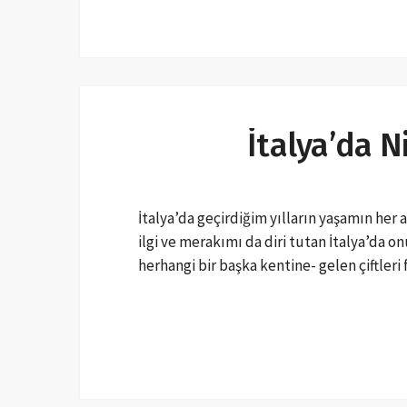
İtalya’da N
İtalya’da geçirdiğim yılların yaşamın her 
ilgi ve merakımı da diri tutan İtalya’da o
herhangi bir başka kentine- gelen çiftle