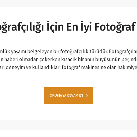
rafçılığı İçin En İyi Fotoğra
nlük yaşamı belgeleyen bir fotoğrafçılık türüdür. Fotoğrafçıla
ın haberi olmadan çekerken kısacık bir anın büyüsünün peşinde
arı deneyim ve kullandıkları fotoğraf makinesine olan hakimiyet
OKUMAYA DEVAM ET