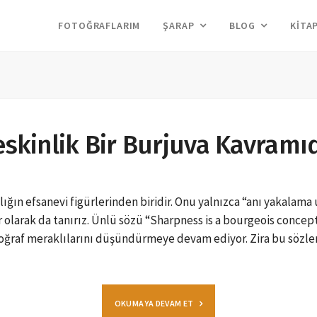
FOTOĞRAFLARIM
ŞARAP
BLOG
KITA
eskinlik Bir Burjuva Kavramıd
ığın efsanevi figürlerinden biridir. Onu yalnızca “anı yakalama
r olarak da tanırız. Ünlü sözü “Sharpness is a bourgeois concept
fotoğraf meraklılarını düşündürmeye devam ediyor. Zira bu sözler
OKUMAYA DEVAM ET