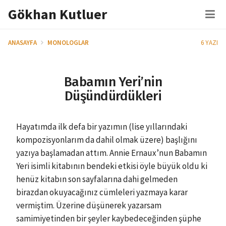
İçeriğe
Gökhan Kutluer
M
atla
ANASAYFA
MONOLOGLAR
6 YAZI
Babamın Yeri’nin
Düşündürdükleri
Hayatımda ilk defa bir yazımın (lise yıllarındaki
kompozisyonlarım da dahil olmak üzere) başlığını
yazıya başlamadan attım. Annie Ernaux’nun Babamın
Yeri isimli kitabının bendeki etkisi öyle büyük oldu ki
henüz kitabın son sayfalarına dahi gelmeden
birazdan okuyacağınız cümleleri yazmaya karar
vermiştim. Üzerine düşünerek yazarsam
samimiyetinden bir şeyler kaybedeceğinden şüphe