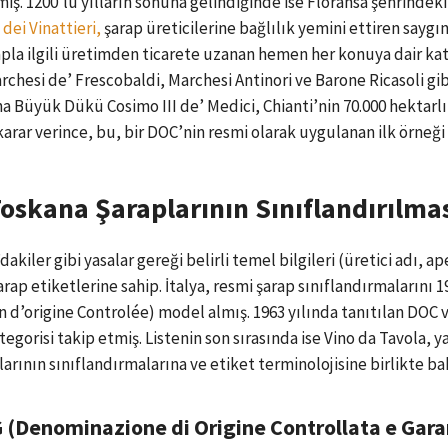
iş. 1200’lü yılların sonuna gelindiğinde ise Floransa şehrindeki 
 dei Vinattieri,
şarap üreticilerine bağlılık yemini ettiren saygın 
apla ilgili üretimden ticarete uzanan hemen her konuya dair k
esi de’ Frescobaldi, Marchesi Antinori ve Barone Ricasoli gibi 
Büyük Dükü Cosimo III de’ Medici, Chianti’nin 70.000 hektarlık a
arar verince, bu, bir DOC’nin resmi olarak uygulanan ilk örneği 
oskana Şaraplarının Sınıflandırılma
dakiler gibi yasalar gereği belirli temel bilgileri (üretici adı, 
p etiketlerine sahip. İtalya, resmi şarap sınıflandırmalarını 
 d’origine Controlée) model almış. 1963 yılında tanıtılan DOC v
egorisi takip etmiş. Listenin son sırasında ise Vino da Tavola, ya
larının sınıflandırmalarına ve etiket terminolojisine birlikte ba
(Denominazione di Origine Controllata e Gara