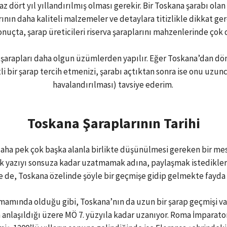
 az dört yıl yıllandırılmış olması gerekir. Bir Toskana şarabı ol
arının daha kaliteli malzemeler ve detaylara titizlikle dikkat ger
onuçta, şarap üreticileri riserva şaraplarını mahzenlerinde ço
n şarapları daha olgun üzümlerden yapılır. Eğer Toskana’dan dön
li bir şarap tercih etmenizi, şarabı açtıktan sonra ise onu uzun
havalandırılması) tavsiye ederim.
Toskana Şaraplarının Tarihi
e daha pek çok başka alanla birlikte düşünülmesi gereken bir 
 yazıyı sonsuza kadar uzatmamak adına, paylaşmak istedikler
e de, Toskana özelinde şöyle bir geçmişe gidip gelmekte fayda 
amamında olduğu gibi, Toskana’nın da uzun bir şarap geçmişi va
 anlaşıldığı üzere MÖ 7. yüzyıla kadar uzanıyor. Roma İmparato