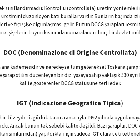
k sınıflandırmadır. Kontrollü (controllata) üretim yöntemlerini
 üretimini düzenleyen katı kurallar vardır. Bunların başında izin
 ve fıçı/şişe olgunlaşması gelir. Bütün DOCG şarapları resmi t
na, şişelerin boyun kısmında numaralandırılmış bir devlet mü
DOC (Denominazione di Origine Controllata)
 ana kademesidir ve neredeyse tüm geleneksel Toskana şarap stil
ve şarap stilini düzenleyen bir dizi yasaya sahip yaklaşık 330 ayr
kalite gösterenler DOCG statüsüne terfi eder.
IGT (Indicazione Geografica Tipica)
irli bir düzeyde özgürlük tanıma amacıyla 1992 yılında uygulama
u. Ancak bunun tek sebebi kalite değildi. Bazı şaraplar, DO
rışımlarından) yapıldıkları için sadece IGT olarak etiketlenebi