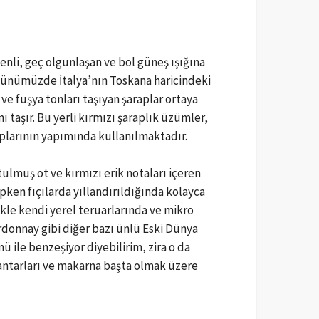
nli, geç olgunlaşan ve bol güneş ışığına
günümüzde İtalya’nın Toskana haricindeki
e fuşya tonları taşıyan şaraplar ortaya
taşır. Bu yerli kırmızı şaraplık üzümler,
aplarının yapımında kullanılmaktadır.
lmuş ot ve kırmızı erik notaları içeren
ipken fıçılarda yıllandırıldığında kolayca
kle kendi yerel teruarlarında ve mikro
donnay gibi diğer bazı ünlü Eski Dünya
ü ile benzeşiyor diyebilirim, zira o da
mantarları ve makarna başta olmak üzere