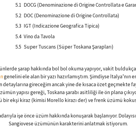
DOCG (Denominazione di Origine Controllata e Garan
DOC (Denominazione di Origine Controllata)
IGT (Indicazione Geografica Tipica)
Vino da Tavola
Super Tuscans (Süper Toskana Şarapları)
günlerde şarap hakkında bol bol okuma yapıyor, vakit buldukça
ın
genelini ele alan bir yazı hazırlamıştım. Şimdiyse İtalya’nın 
an detaylarına gireceğim ancak yine de kısaca özet geçmekte fayd
ün yapısı gereği, Toskana şarabı asitliliği ile ön plana çıkıyor
 bir ekşi kiraz (kimisi Morello kirazı der) ve frenk üzümü kokus
arıyla işe önce üzüm hakkında konuşarak başlanıyor. Dolayısı
Sangiovese üzümünün karakterini anlatmak istiyorum.