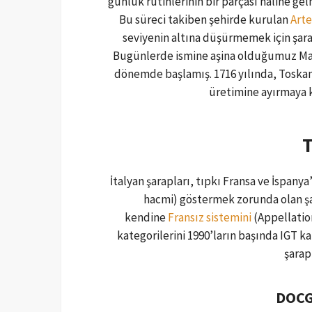
günlük rutinlerinin bir parçası haline gelm
Bu süreci takiben şehirde kurulan
Arte
seviyenin altına düşürmemek için şar
Bugünlerde ismine aşina olduğumuz March
dönemde başlamış. 1716 yılında, Toskana 
üretimine ayırmaya k
T
İtalyan şarapları, tıpkı Fransa ve İspanya’
hacmi) göstermek zorunda olan şara
kendine
Fransız sistemini
(Appellation
kategorilerini 1990’ların başında IGT kat
şarap
DOCG 