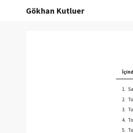
Gökhan Kutluer
İçeriğe
atla
İçin
Sa
To
To
To
To