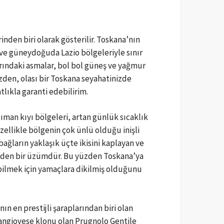
nden biri olarak gösterilir. Toskana’nın
 güneydoğuda Lazio bölgeleriyle sınır
arındaki asmalar, bol bol güneş ve yağmur
zden, olası bir Toskana seyahatinizde
tlıkla garanti edebilirim.
lıman kıyı bölgeleri, artan günlük sıcaklık
ellikle bölgenin çok ünlü olduğu inişli
bağların yaklaşık üçte ikisini kaplayan ve
h eden bir üzümdür. Bu yüzden Toskana’ya
bilmek için yamaçlara dikilmiş olduğunu
nın en prestijli şaraplarından biri olan
Sangiovese klonu olan Prugnolo Gentile