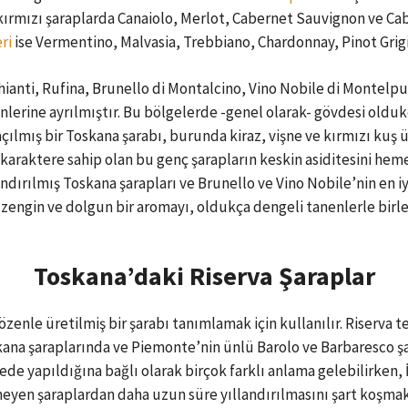
 kırmızı şaraplarda Canaiolo, Merlot, Cabernet Sauvignon ve Ca
ri
ise Vermentino, Malvasia, Trebbiano, Chardonnay, Pinot Grigi
Chianti, Rufina, Brunello di Montalcino, Vino Nobile di Montel
lerine ayrılmıştır. Bu bölgelerde -genel olarak- gövdesi oldukça
çılmış bir Toskana şarabı, burunda kiraz, vişne ve kırmızı kuş
karaktere sahip olan bu genç şarapların keskin asiditesini hem
andırılmış Toskana şarapları ve Brunello ve Vino Nobile’nin en iyi
zengin ve dolgun bir aromayı, oldukça dengeli tanenlerle birleş
Toskana’daki Riserva Şaraplar
özenle üretilmiş bir şarabı tanımlamak için kullanılır. Riserva t
kana şaraplarında ve Piemonte’nin ünlü Barolo ve Barbaresco şa
ede yapıldığına bağlı olarak birçok farklı anlama gelebilirken, İ
meyen şaraplardan daha uzun süre yıllandırılmasını şart koşmak