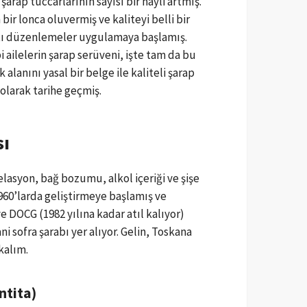
şarap tüccarlarının sayısı bir hayli artmış.
bir lonca oluvermiş ve kaliteyi belli bir
atı düzenlemeler uygulamaya başlamış.
ailelerin şarap serüveni, işte tam da bu
lanını yasal bir belge ile kaliteli şarap
olarak tarihe geçmiş.
sı
apelasyon, bağ bozumu, alkol içeriği ve şişe
1960’larda geliştirmeye başlamış ve
e DOCG (1982 yılına kadar atıl kalıyor)
ni sofra şarabı yer alıyor. Gelin, Toskana
kalım.
ntita)