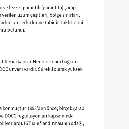
 ve lezzet garantili (garantita) şarap
 verilen üzüm çeşitleri, bölge sınırları,
adım prosedürlerine tabidir. Taklitlerini
hrü bulunur.
lerini kapsar. Her biri kendi bağcılık
ı DOC unvanı vardır. Sürekli olarak yüksek
ya konmuştur. 1992’den önce, birçok şarap
C ve DOCG regülasyonları kapsamında
liyorlardı. IGT sınıflandırmasının odağı,