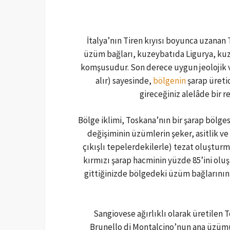
İtalya’nın Tiren kıyısı boyunca uzanan 
üzüm bağları, kuzeybatıda Ligurya, k
komşusudur. Son derece uygun jeolojik ve
alır) sayesinde,
bölgenin
şarap üretic
gireceğiniz alelâde bir r
Bölge iklimi, Toskana’nın bir şarap bölges
değişiminin üzümlerin şeker, asitlik v
çıkışlı tepelerdekilerle) tezat oluşturma
kırmızı şarap hacminin yüzde 85’ini olu
gittiğinizde bölgedeki üzüm bağlarının
Sangiovese ağırlıklı olarak üretilen To
Brunello di Montalcino’nun ana üzüm