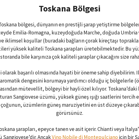
Toskana Bölgesi
Toskana bölgesi, dünyanın en prestijli şarap yetiştirme bölgeleri
uzeyde Emilia-Romagna, kuzeydoğuda Marche, doğuda Umbria ve
 iklimsel koşullar (buradaki bağların çorak kireçtaşı toprakl
ileri yüksek kaliteli Toskana şarapları üretebilmektedir. Bu yü
estoranda bile karşınıza çok kaliteli şaraplar çıkacağını size raha
i olarak başarılı olmasında hayati bir öneme sahip diyebilirim. I
e aromatik dengesini korumaya yardımcı olduğu iç bölgelerle (öz
sından mütevellit, bölgeyi bir hayli özel kılıyor. Toskana’daki 
şturan Sangiovese üzümü, yüksek güneş ışığı saatlerini terci
 çoğunun, üzümlerin güneş maruziyetini en üst düzeye çıkara
görürsünüz.
skana şarapları, epeyce tanen ve asit içerir. Chianti veya İtalya’
ü Sangiovese’dir. Ancak
Vino Nobile di Montepulciano
için bir 