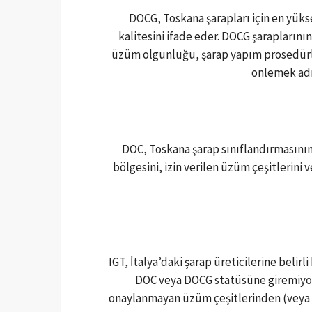
DOCG, Toskana şarapları için en yükse
kalitesini ifade eder. DOCG şaraplarının
üzüm olgunluğu, şarap yapım prosedürleri
önlemek adı
DOC, Toskana şarap sınıflandırmasının
bölgesini, izin verilen üzüm çeşitlerini 
IGT, İtalya’daki şarap üreticilerine bel
DOC veya DOCG statüsüne giremiyord
onaylanmayan üzüm çeşitlerinden (veya ka