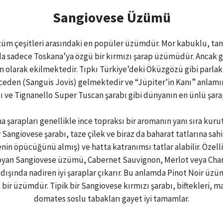
Sangiovese Üzümü
üzüm çeşitleri arasındaki en popüler üzümdür. Mor kabuklu, tane
a sadece Toskana’ya özgü bir kırmızı şarap üzümüdür. Ancak 
olarak ekilmektedir. Tıpkı Türkiye’deki Öküzgözü gibi parlak v
eden (Sanguis Jovis) gelmektedir ve “Jüpiter’in Kanı” anlamını 
rabı ve Tignanello Super Tuscan şarabı gibi dünyanın en ünlü şar
arapları genellikle ince topraksı bir aromanın yanı sıra kurutu
ir Sangiovese şarabı, taze çilek ve biraz da baharat tatlarına sah
in öpücüğünü almış) ve hatta katranımsı tatlar alabilir. Özelli
 koyan Sangiovese üzümü, Cabernet Sauvignon, Merlot veya Char
ışında nadiren iyi şaraplar çıkarır. Bu anlamda Pinot Noir üzüm
 bir üzümdür. Tipik bir Sangiovese kırmızı şarabı, biftekleri, 
domates soslu tabakları gayet iyi tamamlar.