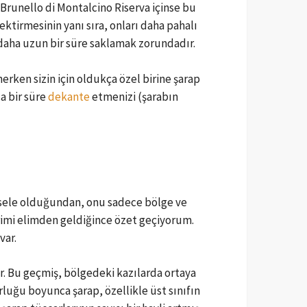
an Brunello di Montalcino Riserva içinse bu
ektirmesinin yanı sıra, onları daha pahalı
k daha uzun bir süre saklamak zorundadır.
erken sizin için oldukça özel birine şarap
ca bir süre
dekante
etmenizi (şarabın
mesele olduğundan, onu sadece bölge ve
imi elimden geldiğince özet geçiyorum.
var.
r. Bu geçmiş, bölgedeki kazılarda ortaya
rluğu boyunca şarap, özellikle üst sınıfın