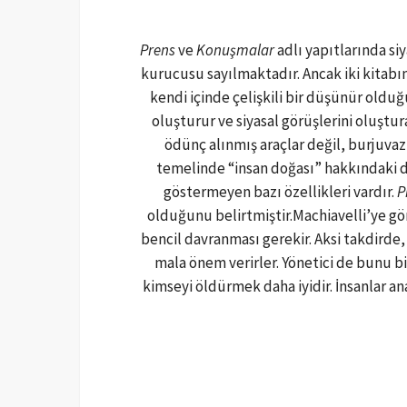
Prens
ve
Konuşmalar
adlı yapıtlarında s
kurucusu sayılmaktadır. Ancak iki kitabı
kendi içinde çelişkili bir düşünür olduğ
oluşturur ve siyasal görüşlerini oluştur
ödünç alınmış araçlar değil, burjuvazin
temelinde “insan doğası” hakkındaki d
göstermeyen bazı özellikleri vardır.
P
olduğunu belirtmiştir.Machiavelli’ye gö
bencil davranması gerekir. Aksi takdirde
mala önem verirler. Yönetici de bunu bi
kimseyi öldürmek daha iyidir. İnsanlar an