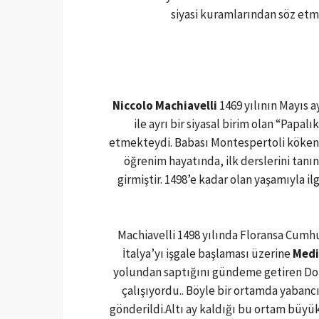
siyasi kuramlarından söz etm
Niccolo Machiavelli
1469 yılının Mayıs 
ile ayrı bir siyasal birim olan “Pap
etmekteydi. Babası Montespertoli kökenli
öğrenim hayatında, ilk derslerini tanı
girmiştir. 1498’e kadar olan yaşamıyla il
Machiavelli 1498 yılında Floransa Cumhuri
İtalya’yı işgale başlaması üzerine
Medi
yolundan saptığını gündeme getiren Domi
çalışıyordu.. Böyle bir ortamda yabancı 
gönderildi.Altı ay kaldığı bu ortam büyük