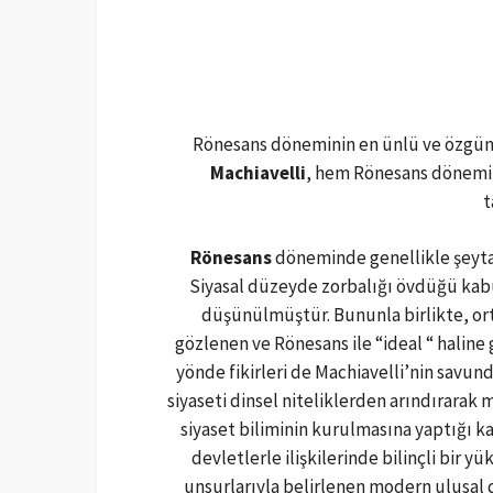
Rönesans döneminin en ünlü ve özgün d
Machiavelli
, hem Rönesans dönemind
t
Rönesans
döneminde genellikle şeytanl
Siyasal düzeyde zorbalığı övdüğü kabul
düşünülmüştür. Bununla birlikte, or
gözlenen ve Rönesans ile “ideal “ haline 
yönde fikirleri de Machiavelli’nin savund
siyaseti dinsel niteliklerden arındırarak
siyaset biliminin kurulmasına yaptığı ka
devletlerle ilişkilerinde bilinçli bir
unsurlarıyla belirlenen modern ulusal 