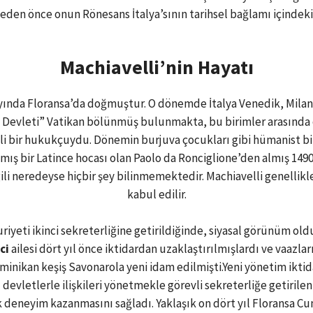
eden önce onun Rönesans İtalya’sının tarihsel bağlamı içindek
Machiavelli’nin Hayatı
ayında Floransa’da doğmuştur. O dönemde İtalya Venedik, Milano
alık Devleti” Vatikan bölünmüş bulunmakta, bu birimler arasınd
 bir hukukçuydu. Dönemin burjuva çocukları gibi hümanist bir
nmış bir Latince hocası olan Paolo da Ronciglione’den almış 1490
gili neredeyse hiçbir şey bilinmemektedir. Machiavelli genellikle
kabul edilir.
yeti ikinci sekreterliğine getirildiğinde, siyasal görünüm olduk
ci
ailesi dört yıl önce iktidardan uzaklaştırılmışlardı ve vaazla
nikan keşiş Savonarola yeni idam edilmişti.Yeni yönetim iktid
devletlerle ilişkileri yönetmekle görevli sekreterliğe getirilen
 deneyim kazanmasını sağladı. Yaklaşık on dört yıl Floransa Cu