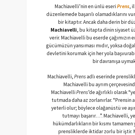
Machiavelli’nin en ünlü eseri
Prens
, 
düzenlemede başarılı olamadıklarını vurg
bir kitaptır. Ancak daha derin bir d
Machiavelli
, bu kitapta dinin siyaset 
verir. Machiavelli bu eserde çağımızın e
gücümüzün yansıması mıdır, yoksa doğal y
devletini korumak için her yola başvurab
bir davranışa uymak 
Machiavelli,
Prens
adlı eserinde prenslikl
Machiavelli bu ayrım çerçevesinde
Machiavelli
Prens
’de ağırlıklı olarak “
tutmada daha az zorlanırlar. “Prensin
yeterli olur; böylece olağanüstü ve aşı
tutmayı başarır…”. Machiavelli, ye
hükümdarlıkların bir kısmı tamamen ye
prensliklerde iktidar zorlu bir iştir