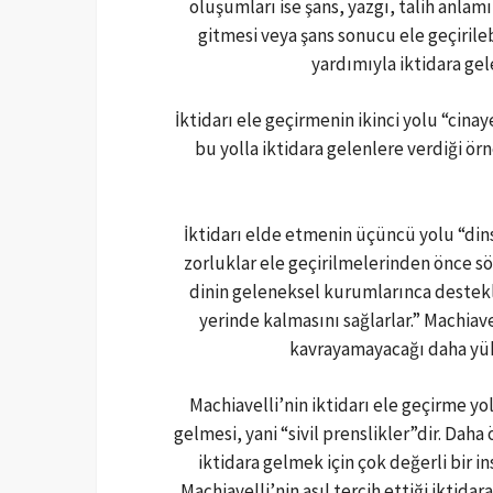
oluşumları ise şans, yazgı, talih anla
gitmesi veya şans sonucu ele geçirileb
yardımıyla iktidara gel
İktidarı ele geçirmenin ikinci yolu “cinay
bu yolla iktidara gelenlere verdiği örn
İktidarı elde etmenin üçüncü yolu “dins
zorluklar ele geçirilmelerinden önce sö
dinin geleneksel kurumlarınca desteklen
yerinde kalmasını sağlarlar.” Machiave
kavrayamayacağı daha yüks
Machiavelli’nin iktidarı ele geçirme yo
gelmesi, yani “sivil prenslikler”dir. Dah
iktidara gelmek için çok değerli bir 
Machiavelli’nin asıl tercih ettiği iktidar