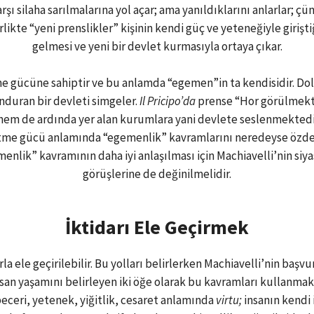
karşı silaha sarılmalarına yol açar; ama yanıldıklarını anlarlar
rlikte “yeni prenslikler” kişinin kendi güç ve yeteneğiyle girişti
gelmesi ve yeni bir devlet kurmasıyla ortaya çıkar.
 gücüne sahiptir ve bu anlamda “egemen”in ta kendisidir. Dol
nduran bir devleti simgeler.
Il Pricipo’da
prense “Hor görülmekt
m de ardında yer alan kurumlara yani devlete seslenmektedir.
e gücü anlamında “egemenlik” kavramlarını neredeyse özdeşle
menlik” kavramının daha iyi anlaşılması için Machiavelli’nin si
görüşlerine de değinilmelidir.
İktidarı Ele Geçirmek
arla ele geçirilebilir. Bu yolları belirlerken Machiavelli’nin ba
 İnsan yaşamını belirleyen iki öğe olarak bu kavramları kullanm
eceri, yetenek, yiğitlik, cesaret anlamında
virtu;
insanın kendi 