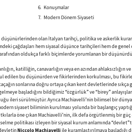
Konuşmalar
Modern Dönem Siyaseti
üşünürlerinden olan İtalyan tarihçi, politika ve askerlik kura
eki çağdaşları hem siyasal düşünce tarihçileri hem de genel ol
arafından oldukça farklı biçimlerde yorumlanan bir düşünürdü
ığın, katilliğin, canavarlığın veya en azından ahlaksızlığın ve 
 edilen bu düşünürden ve fikirlerinden korkulması, bu fikirle
taçağın sonlarına doğru ortaya çıkan kent devletlerinde sıkça
gelmeye başladığını bildiğimiz “özgürlük” ve “birey” anlayışların
uğu ileri sürülmüştür. Ayrıca Machiavelli’nin bilimsel bir düny
 modern siyaset biliminin kurulması yolunda bir başlangıç yaptı
tkılarla öne çıkan Machiavelli’nin, ilk defa örgütlenmiş bir gü
 yükselme politikası izleyen bir siyasal kurum anlamında “devle
devletin
Niccolo Machiavelli
ile kuramlaştırılmaya başladığı d