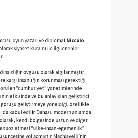
mcısı, oyun yazarı ve diplomat
Niccolo
arak siyaset kuramı ile ilgilenenler
r.
dinsizliğin övgüsü olarak algılanmıştır.
re karşı insanlığın korunması gerektiği
 görülen “cumhuriyet” yönetimlerinde
ın etkisinde ve bu anlayışları geliştirici
a görüşü geliştirmeye yöneldiği, özellikle
ğı da kabul edilir. Dahası, modern anlamda
ç olarak, kendi bölgesinde üstün ve diğer
t”ten söz etmesi “ülke-insan-egemenlik”
üşüncesine yol açmıştır. Machiavelli’nin