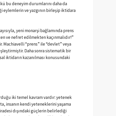
; çünkü bu deneyim durumlarını daha da
ği eylemlerin ve yazgının birleşip iktidara
ayısıyla, yeni monarşi bağlamında prens
en ve nefret edilmekten kaçınmalıdır!”
 Machiavelli “prens” ile “devlet” veya
ştirmiştir. Daha sonra sistematik bir
yasal iktidarın kazanılması konusundaki
şvurduğu iki temel kavram vardır: yetenek
akta, insanın kendi yeteneklerini yaşama
iradesi dışındaki güçlerin belirlediği