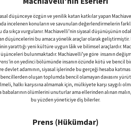
Machiavelli’nin Eserleri
iyasal düşünceye özgün ve yenilik katan katkılar yapan Machiav
nda incelenen konuların ve savunulan değerlendirmelerin farkl
u da sıkça vurgulanır. Machiavelli’nin siyasal düşünüşünün odak
an düşüncelerini bu amaca yönelik araçlar olarak geliştirmiştir.
in yarattığı yeni kültüre uygun lâik ve bilimsel araçlardır. Mach
üşünceleri bulunmaktadır. Machiavelli’ye göre insanın değiş
rens’
in on yedinci bölümünde insanın özünde kötü ve bencil b
re devlet adamının, siyasal işlerinde bu gerçeği hesaba katması
, bencillerden oluşan toplumda bencil olamayan davasını yürüt
lmeli, halkı karşısına almamak için, mülkiyete karşı saygılı olm
a babalarının ölümlerini unuturlar ama ellerinden alınan malın,
bu yüzden yöneticiye diş bilerler.
Prens
(Hükümdar)