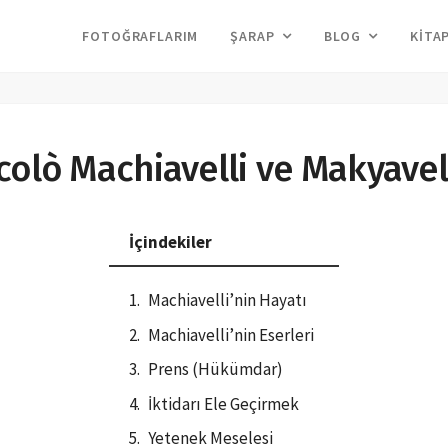
FOTOĞRAFLARIM
ŞARAP
BLOG
KITA
colò Machiavelli ve Makyave
İçindekiler
Machiavelli’nin Hayatı
Machiavelli’nin Eserleri
Prens (Hükümdar)
İktidarı Ele Geçirmek
Yetenek Meselesi