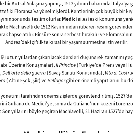
le bir Kutsal Anlaşma yapmış , 1512 yılının baharında İtalya’ya g
tefiki Floransa’ya yönelmişlerdi. Kentlerinin çok büyük bir kıy
yının sonunda teslim olurlar.
Medici
ailesi eski konumuna yen
te Machiavelli de 1512 Kasım’ından itibaren resmi görevinden uza
ak hapse atılır. Bir süre sonra serbest bırakılır ve Floransa’
Andrea’daki çiftlikte kırsal bir yaşam sürmesine izin verilir.
ği uzun yıllardan çıkarılacak dersleri düşünerek zamanını geçi
itabı Üzerine Konuşmalar),
Il Principe
(Türkiye’de Prens veya H
,
Dell’arte della guerra
(Savaş Sanatı Konusunda),
Vita di Castr
oro
( Altın Eşek, şiir) ve
Belfagor
gibi en önemli yapıtlarını bu d
a yönetimi tarafından önemsiz işlerde görevlendirilmiş, 1527’d
erini Guliano de Medici’ye, sonra da Guliano’nun kuzeni Lorenzo
Son yıllarını böyle geçiren Machiavelli, 21 Haziran 1527’de hay