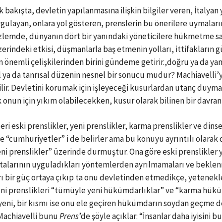
ilk bakışta, devletin yapılanmasına ilişkin bilgiler veren, İtaly
ulayan, onlara yol gösteren, prenslerin bu önerilere uymalarını
üzlemde, dünyanın dört bir yanındaki yöneticilere hükmetme sana
üzerindeki etkisi, düşmanlarla baş etmenin yolları, ittifakların 
n önemli çelişkilerinden birini gündeme getirir.,doğru ya da yan
a da tanrısal düzenin nesnel bir sonucu mudur? Machiavelli’y
ilir. Devletini korumak için işleyeceği kusurlardan utanç duy
onun için yıkım olabilecekken, kusur olarak bilinen bir davranışs
eri eski prenslikler, yeni prenslikler, karma prenslikler ve dinsel
 “cumhuriyetler” i de belirler ama bu konuyu ayrıntılı olarak 
yeni prenslikler” üzerinde durmuştur. Ona göre eski prenslikler 
 atalarının uyguladıkları yöntemlerden ayrılmamaları ve bekle
rı bir güç ortaya çıkıp ta onu devletinden etmedikçe, yetenekler
ni prenslikleri “tümüyle yeni hükümdarlıklar” ve “karma hükümd
ni, bir kısmı ise onu ele geçiren hükümdarın soydan geçme dev
. Machiavelli bunu
Prens
’de şöyle açıklar: “İnsanlar daha iyisini 