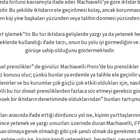
mında
fortuna
kavramıyla ifade eder. Machiavelli’ye göre iktidar 
ilir. Bu şekilde iktidarın ele geçirilmesi kolay, ancak korunma
en kişi yine başkaları yüzünden veya talihin dönmesi yüzünden 
et işlemek”tir. Bu tür iktidara gelişlerde yazgı ya da yetenek h
eklerde kullandığı ifade tarzı, onun bu yolu iyi görmediğini ve a
görüşe sahip olduğunu göstermektedir.
el prenslikler” de görülür. Machiavelli
Prens
’de bu prenslikler
z konusu olur; çünkü bunlar ya erdemle ya talihle ele geçirili
irler ve bu kurumlar çok güçlü çok etkili oldukları için, nasıl 
lli bu tür dinsel prensliklerden fazlaca söz etmeyi gereksiz görü
ek bir iktidarın denetiminde olduklarından” bunları tartışmak
lları arasında ifade ettiği dördüncü yol ise, kişinin yurttaşları
a önce yetenek ve yazgı unsurları üzerinde duran Machiavelli,
Il
P
insan olmaya gerek olmadığı gibi çok şanslı olmak da gerekmez di
a gelme yolu ise, kişinin kendi yetenekleri, becerileri, cesareti 