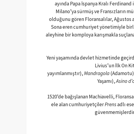
ayında Papa İspanya Kralı Ferdinand i
Milano’ya sürmüş ve Fransızların müt
olduğunu gören Floransalılar, Ağustos a
Sona eren cumhuriyet yönetimiyle birlik
aleyhine bir komploya karışmakla suçlanar
Yeni yaşamında devlet hizmetinde geçirdi
Livius’un İlk On K
yayımlanmıştır),
Mandragola
(Adamotu)
Yaşamı),
Asino d’
1520’de bağışlanan Machiavelli, Florans
ele alan cumhuriyetçiler
Prens
adlı es
güvenmemişlerdir. 