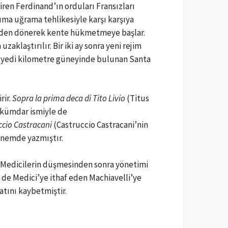
iren Ferdinand’ın orduları Fransızları
ıma uğrama tehlikesiyle karşı karşıya
iden dönerek kente hükmetmeye başlar.
klaştırılır. Bir iki ay sonra yeni rejim
nın yedi kilometre güneyinde bulunan Santa
rir.
Sopra la prima deca di Tito Livio
(Titus
ükümdar ismiyle de
uccio Castracani
(Castruccio Castracani’nin
önemde yazmıştır.
e Medicilerin düşmesinden sonra yönetimi
 de Medici’ye ithaf eden Machiavelli’ye
atını kaybetmiştir.