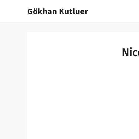
Gökhan Kutluer
İçeriğe
atla
Nic