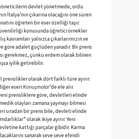
an yöneticilerin devlet yönetmede, ordu
n İtalya’nın çıkarına olacağını öne süren
tını öğreten bir eser özelliği taşır.
güvenilirliği konusunda öğretici örnekler
lış kavramları yalnızca çıkarlarımızın ve
e göre adalet güçlüden yanadır. Bir prens
ması gerekmez, çünkü erdem olarak bilinen
a iyilik getirebilir.
 prenslikler olarak dört farklı türe ayırır.
diğer eseri
Konuşmalar
’de ele alır.
yeni prensliklere göre, devletleri elinde
nmedik olayları zamana yaymayı bilmesi
i sıradan bir prens bile, devleti elinde
arlıklar” olarak ikiye ayırır. Yeni
letine kattığı parçalar gibidir. Karma
bulacaklarını sanarak seve seve efendi