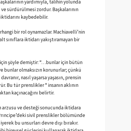
başkalarının yardımıyla, talihin yolunda
sı ve sürdürülmesi zordur. Başkalarının
iktidarını kaybedebilir.
erhangi bir rol oynamazlar. Machiavelli’nin
lt sınıflara iktidarı yakıştıramayan bir
 için şöyle demiştir: “…bunlar için bütün
r ve bunlar olmaksızın korunurlar; çünkü
davranır, nasıl yaşarsa yaşasın, prensin
r. Bu tür prenslikler “ insanın aklının
tan kaçınacağını belirtir.
nın arzusu ve desteği sonucunda iktidara
rıncipe’deki sivil prenslikler bölümünde
yerek bu unsurları devre dışı bırakır.
gibi bireysel güçlerini kullanarak iktidara