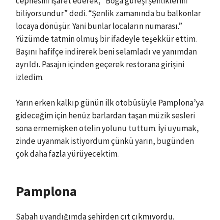
cephesini işaret ederek, “Boğa güreşi şenliklerini
biliyorsundur” dedi. “Şenlik zamanında bu balkonlar
locaya dönüşür. Yani bunlar locaların numarası.”
Yüzümde tatmin olmuş bir ifadeyle teşekkür ettim.
Başını hafifçe indirerek beni selamladı ve yanımdan
ayrıldı. Pasajın içinden geçerek restorana girişini
izledim.
Yarın erken kalkıp günün ilk otobüsüyle Pamplona’ya
gideceğim için henüz barlardan taşan müzik sesleri
sona ermemişken otelin yolunu tuttum. İyi uyumak,
zinde uyanmak istiyordum çünkü yarın, bugünden
çok daha fazla yürüyecektim.
Pamplona
Sabah uyandığımda şehirden çıt çıkmıyordu.