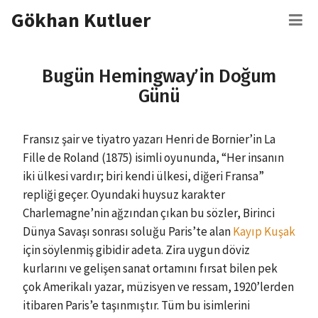
İçeriğe
Gökhan Kutluer
M
atla
Bugün Hemingway’in Doğum
Günü
Fransız şair ve tiyatro yazarı Henri de Bornier’in La
Fille de Roland (1875) isimli oyununda, “Her insanın
iki ülkesi vardır; biri kendi ülkesi, diğeri Fransa”
repliği geçer. Oyundaki huysuz karakter
Charlemagne’nin ağzından çıkan bu sözler, Birinci
Dünya Savaşı sonrası soluğu Paris’te alan
Kayıp Kuşak
için söylenmiş gibidir adeta. Zira uygun döviz
kurlarını ve gelişen sanat ortamını fırsat bilen pek
çok Amerikalı yazar, müzisyen ve ressam, 1920’lerden
itibaren Paris’e taşınmıştır. Tüm bu isimlerini