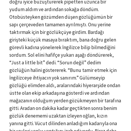
doğru iyice büzüştürerek pipetten uzunca bir
yudum aldım ve ardından sokağa döndüm.
Otobüsteyken gözümden düşen gözlüğümün bir
sapı çerçeveden tamamen ayrılmıştı. Onu yerine
taktırmak için bir gözlükçüye girdim. Bardağı
girişteki küçük masaya bıraktım, bana doğru gelen
görevli kadına yönelerek İngilizce bilip bilmediğini
sordum. Sol elini hafifçe yukarı aşağı döndürerek,
“Just a little bit” dedi. “Sorun değil” dedim
gözlüğün halini göstererek. “Bunu tamir etmek için
İngilizceye ihtiyacın yok sanırım.” Gülümseyip
gözlüğü elimden aldı, aralarındaki hiyerarşide ondan
üstte olan ekip arkadaşına gösterdi ve ardından
mağazanın olduğum yerden gözükmeyen bir tarafına
gitti. Aradan on dakika kadar geçtikten sonra benim
gözlük denememi uzaktan izleyen oğlan, kızın
yanına gitti. Vücut dilinden anladığım kadarıyla ona