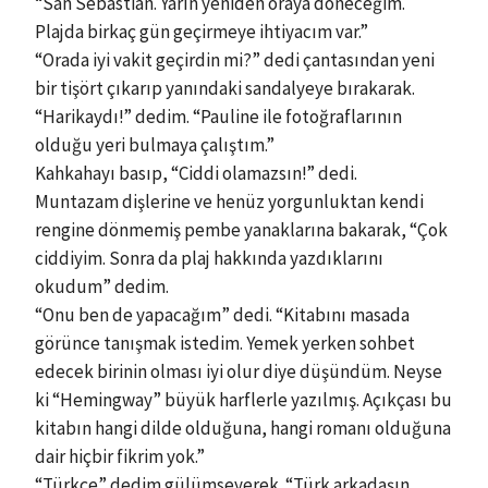
“San Sebastian. Yarın yeniden oraya döneceğim.
Plajda birkaç gün geçirmeye ihtiyacım var.”
“Orada iyi vakit geçirdin mi?” dedi çantasından yeni
bir tişört çıkarıp yanındaki sandalyeye bırakarak.
“Harikaydı!” dedim. “Pauline ile fotoğraflarının
olduğu yeri bulmaya çalıştım.”
Kahkahayı basıp, “Ciddi olamazsın!” dedi.
Muntazam dişlerine ve henüz yorgunluktan kendi
rengine dönmemiş pembe yanaklarına bakarak, “Çok
ciddiyim. Sonra da plaj hakkında yazdıklarını
okudum” dedim.
“Onu ben de yapacağım” dedi. “Kitabını masada
görünce tanışmak istedim. Yemek yerken sohbet
edecek birinin olması iyi olur diye düşündüm. Neyse
ki “Hemingway” büyük harflerle yazılmış. Açıkçası bu
kitabın hangi dilde olduğuna, hangi romanı olduğuna
dair hiçbir fikrim yok.”
“Türkçe” dedim gülümseyerek. “Türk arkadaşın