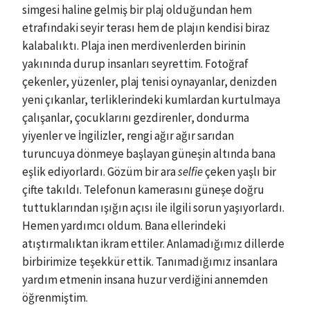
simgesi haline gelmiş bir plaj olduğundan hem
etrafındaki seyir terası hem de plajın kendisi biraz
kalabalıktı. Plaja inen merdivenlerden birinin
yakınında durup insanları seyrettim. Fotoğraf
çekenler, yüzenler, plaj tenisi oynayanlar, denizden
yeni çıkanlar, terliklerindeki kumlardan kurtulmaya
çalışanlar, çocuklarını gezdirenler, dondurma
yiyenler ve İngilizler, rengi ağır ağır sarıdan
turuncuya dönmeye başlayan güneşin altında bana
eşlik ediyorlardı. Gözüm bir ara
selfie
çeken yaşlı bir
çifte takıldı. Telefonun kamerasını güneşe doğru
tuttuklarından ışığın açısı ile ilgili sorun yaşıyorlardı.
Hemen yardımcı oldum. Bana ellerindeki
atıştırmalıktan ikram ettiler. Anlamadığımız dillerde
birbirimize teşekkür ettik. Tanımadığımız insanlara
yardım etmenin insana huzur verdiğini annemden
öğrenmiştim.