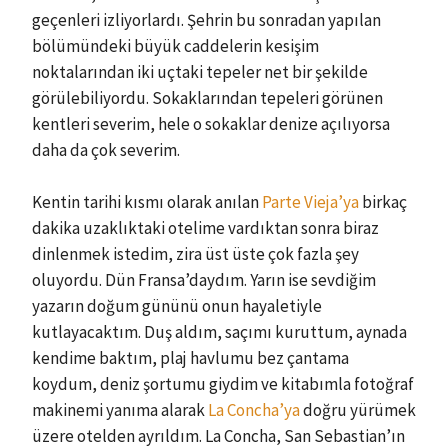
geçenleri izliyorlardı. Şehrin bu sonradan yapılan
bölümündeki büyük caddelerin kesişim
noktalarından iki uçtaki tepeler net bir şekilde
görülebiliyordu. Sokaklarından tepeleri görünen
kentleri severim, hele o sokaklar denize açılıyorsa
daha da çok severim.
Kentin tarihi kısmı olarak anılan
Parte Vieja’ya
birkaç
dakika uzaklıktaki otelime vardıktan sonra biraz
dinlenmek istedim, zira üst üste çok fazla şey
oluyordu. Dün Fransa’daydım. Yarın ise sevdiğim
yazarın doğum gününü onun hayaletiyle
kutlayacaktım. Duş aldım, saçımı kuruttum, aynada
kendime baktım, plaj havlumu bez çantama
koydum, deniz şortumu giydim ve kitabımla fotoğraf
makinemi yanıma alarak
La Concha’ya
doğru yürümek
üzere otelden ayrıldım. La Concha, San Sebastian’ın