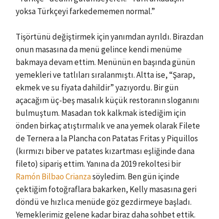
yoksa Türkçeyi farkedememen normal.”
Tişörtünü değiştirmek için yanımdan ayrıldı. Birazdan
onun masasına da menü gelince kendi menüme
bakmaya devam ettim. Menünün en başında günün
yemekleri ve tatlıları sıralanmıştı. Altta ise, “Şarap,
ekmek ve su fiyata dahildir” yazıyordu. Bir gün
açacağım üç-beş masalık küçük restoranın sloganını
bulmuştum. Masadan tok kalkmak istediğim için
önden birkaç atıştırmalık ve ana yemek olarak Filete
de Ternera a la Plancha con Patatas Fritas y Piquillos
(kırmızı biber ve patates kızartması eşliğinde dana
fileto) sipariş ettim. Yanına da 2019 rekoltesi bir
Ramón Bilbao Crianza
söyledim. Ben gün içinde
çektiğim fotoğraflara bakarken, Kelly masasına geri
döndü ve hızlıca menüde göz gezdirmeye başladı.
Yemeklerimiz gelene kadar biraz daha sohbet ettik.