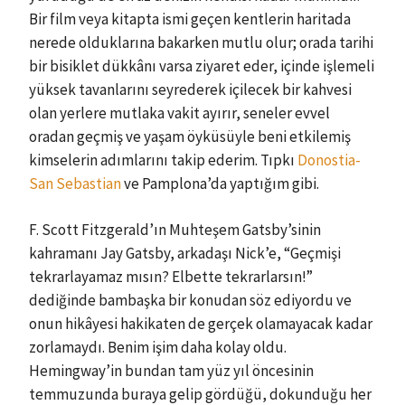
Bir film veya kitapta ismi geçen kentlerin haritada
nerede olduklarına bakarken mutlu olur; orada tarihi
bir bisiklet dükkânı varsa ziyaret eder, içinde işlemeli
yüksek tavanlarını seyrederek içilecek bir kahvesi
olan yerlere mutlaka vakit ayırır, seneler evvel
oradan geçmiş ve yaşam öyküsüyle beni etkilemiş
kimselerin adımlarını takip ederim. Tıpkı
Donostia-
San Sebastian
ve Pamplona’da yaptığım gibi.
F. Scott Fitzgerald’ın Muhteşem Gatsby’sinin
kahramanı Jay Gatsby, arkadaşı Nick’e, “Geçmişi
tekrarlayamaz mısın? Elbette tekrarlarsın!”
dediğinde bambaşka bir konudan söz ediyordu ve
onun hikâyesi hakikaten de gerçek olamayacak kadar
zorlamaydı. Benim işim daha kolay oldu.
Hemingway’in bundan tam yüz yıl öncesinin
temmuzunda buraya gelip gördüğü, dokunduğu her