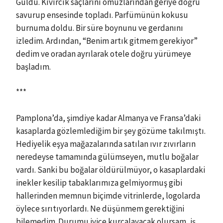
Güldü. Kıvırcık saçlarını omuzlarından geriye doğru
savurup ensesinde topladı. Parfümünün kokusu
burnuma doldu. Bir süre boynunu ve gerdanını
izledim. Ardından, “Benim artık gitmem gerekiyor”
dedim ve oradan ayrılarak otele doğru yürümeye
başladım.
***
Pamplona’da, şimdiye kadar Almanya ve Fransa’daki
kasaplarda gözlemlediğim bir şey gözüme takılmıştı.
Hediyelik eşya mağazalarında satılan ıvır zıvırların
neredeyse tamamında gülümseyen, mutlu boğalar
vardı. Sanki bu boğalar öldürülmüyor, o kasaplardaki
inekler kesilip tabaklarımıza gelmiyormuş gibi
hallerinden memnun biçimde vitrinlerde, logolarda
öylece sırıtıyorlardı. Ne düşünmem gerektiğini
bilemedim. Durumu iyice kurcalayacak olursam, iş