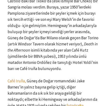
Castillo’daki Bar Txoko’da (eski ismiyle Bar Choko) bir
Sangria molası verdim. Buraya, yazar 1950’lerdeki
Pamplona ziyaretlerinde bir şeyler içmek için burayı
sık tercih ettiği -ve son eşi Mary Welsh’in de favorisi
olduğu- için gelmiştim. Hemingway’in arkadaşlarıyla
buluşup bir şeyler içmeyi sevdiği yerler arasında,
Güneş de Doğar’da Bar Milano olarak geçen Bar Torino
(artık Windsor Tavern olarak hizmet veriyor),
Death in
the Afternoon
isimli kitabında yer alan Café Kutz
(şimdilerde bir BBVA şubesi), 1953 yılında ünlü
matador Antonio Ordóñez ile tanıştığı Hotel Yoldi’nin
barı ve Café Iruña bulunuyordu.
Café Iruña,
Güneş de Doğar romanındaki Jake
Barnes’in yalnız başına gelip içtiği, diğer
kahramanların da sık sık bir araya geldiği bir
noktaydı; elbette ki Hemingway ve arkadaşlarının da
öyle. Hatta 1925 yılında çekilen bir
fotoğrafta,