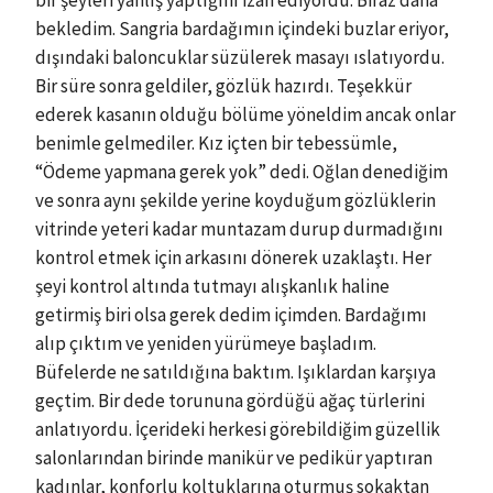
bir şeyleri yanlış yaptığını izah ediyordu. Biraz daha
bekledim. Sangria bardağımın içindeki buzlar eriyor,
dışındaki baloncuklar süzülerek masayı ıslatıyordu.
Bir süre sonra geldiler, gözlük hazırdı. Teşekkür
ederek kasanın olduğu bölüme yöneldim ancak onlar
benimle gelmediler. Kız içten bir tebessümle,
“Ödeme yapmana gerek yok” dedi. Oğlan denediğim
ve sonra aynı şekilde yerine koyduğum gözlüklerin
vitrinde yeteri kadar muntazam durup durmadığını
kontrol etmek için arkasını dönerek uzaklaştı. Her
şeyi kontrol altında tutmayı alışkanlık haline
getirmiş biri olsa gerek dedim içimden. Bardağımı
alıp çıktım ve yeniden yürümeye başladım.
Büfelerde ne satıldığına baktım. Işıklardan karşıya
geçtim. Bir dede torununa gördüğü ağaç türlerini
anlatıyordu. İçerideki herkesi görebildiğim güzellik
salonlarından birinde manikür ve pedikür yaptıran
kadınlar, konforlu koltuklarına oturmuş sokaktan