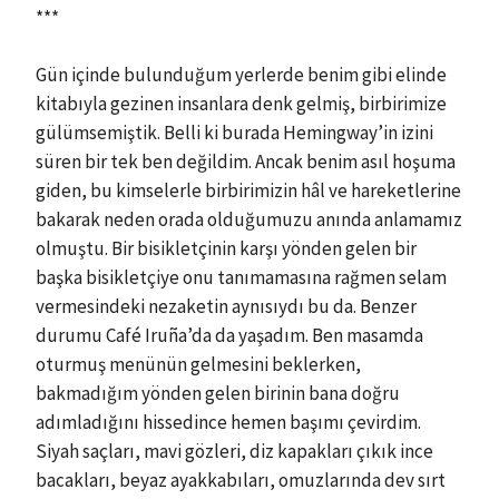
***
Gün içinde bulunduğum yerlerde benim gibi elinde
kitabıyla gezinen insanlara denk gelmiş, birbirimize
gülümsemiştik. Belli ki burada Hemingway’in izini
süren bir tek ben değildim. Ancak benim asıl hoşuma
giden, bu kimselerle birbirimizin hâl ve hareketlerine
bakarak neden orada olduğumuzu anında anlamamız
olmuştu. Bir bisikletçinin karşı yönden gelen bir
başka bisikletçiye onu tanımamasına rağmen selam
vermesindeki nezaketin aynısıydı bu da. Benzer
durumu Café Iruña’da da yaşadım. Ben masamda
oturmuş menünün gelmesini beklerken,
bakmadığım yönden gelen birinin bana doğru
adımladığını hissedince hemen başımı çevirdim.
Siyah saçları, mavi gözleri, diz kapakları çıkık ince
bacakları, beyaz ayakkabıları, omuzlarında dev sırt