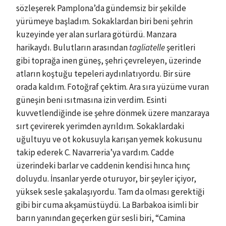
sözleşerek Pamplona’da gündemsiz bir şekilde
yürümeye başladım. Sokaklardan biri beni şehrin
kuzeyinde yer alan surlara götürdü. Manzara
harikaydı. Bulutların arasından
tagliatelle
şeritleri
gibi toprağa inen güneş, şehri çevreleyen, üzerinde
atların koştuğu tepeleri aydınlatıyordu. Bir süre
orada kaldım. Fotoğraf çektim. Ara sıra yüzüme vuran
güneşin beni ısıtmasına izin verdim. Esinti
kuvvetlendiğinde ise şehre dönmek üzere manzaraya
sırt çevirerek yerimden ayrıldım. Sokaklardaki
uğultuyu ve ot kokusuyla karışan yemek kokusunu
takip ederek C. Navarreria’ya vardım. Cadde
üzerindeki barlar ve caddenin kendisi hınca hınç
doluydu. İnsanlar yerde oturuyor, bir şeyler içiyor,
yüksek sesle şakalaşıyordu. Tam da olması gerektiği
gibi bir cuma akşamüstüydü. La Barbakoa isimli bir
barın yanından geçerken gür sesli biri, “Camina