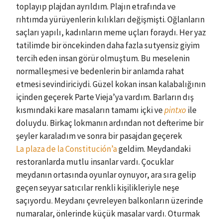
toplayıp plajdan ayrıldım. Plajın etrafında ve
rıhtımda yürüyenlerin kılıkları değişmişti. Oğlanların
saçları yapılı, kadınların meme uçları foraydı. Her yaz
tatilimde bir öncekinden daha fazla sutyensiz giyim
tercih eden insan görür olmuştum. Bu meselenin
normalleşmesi ve bedenlerin bir anlamda rahat
etmesi sevindiriciydi. Güzel kokan insan kalabalığının
içinden geçerek Parte Vieja’ya vardım. Barların dış
kısmındaki kare masaların tamamı içki ve
pintxo
ile
doluydu. Birkaç lokmanın ardından not defterime bir
şeyler karaladım ve sonra bir pasajdan geçerek
La plaza de la Constitución’a
geldim. Meydandaki
restoranlarda mutlu insanlar vardı. Çocuklar
meydanın ortasında oyunlar oynuyor, ara sıra gelip
geçen seyyar satıcılar renkli kişilikleriyle neşe
saçıyordu. Meydanı çevreleyen balkonların üzerinde
numaralar, önlerinde küçük masalar vardı. Oturmak