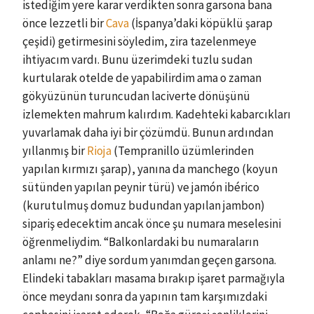
istediğim yere karar verdikten sonra garsona bana
önce lezzetli bir
Cava
(İspanya’daki köpüklü şarap
çeşidi) getirmesini söyledim, zira tazelenmeye
ihtiyacım vardı. Bunu üzerimdeki tuzlu sudan
kurtularak otelde de yapabilirdim ama o zaman
gökyüzünün turuncudan laciverte dönüşünü
izlemekten mahrum kalırdım. Kadehteki kabarcıkları
yuvarlamak daha iyi bir çözümdü. Bunun ardından
yıllanmış bir
Rioja
(Tempranillo üzümlerinden
yapılan kırmızı şarap), yanına da manchego (koyun
sütünden yapılan peynir türü) ve jamón ibérico
(kurutulmuş domuz budundan yapılan jambon)
sipariş edecektim ancak önce şu numara meselesini
öğrenmeliydim. “Balkonlardaki bu numaraların
anlamı ne?” diye sordum yanımdan geçen garsona.
Elindeki tabakları masama bırakıp işaret parmağıyla
önce meydanı sonra da yapının tam karşımızdaki