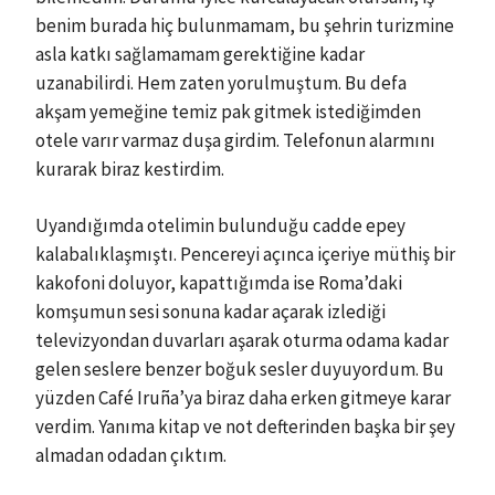
benim burada hiç bulunmamam, bu şehrin turizmine
asla katkı sağlamamam gerektiğine kadar
uzanabilirdi. Hem zaten yorulmuştum. Bu defa
akşam yemeğine temiz pak gitmek istediğimden
otele varır varmaz duşa girdim. Telefonun alarmını
kurarak biraz kestirdim.
Uyandığımda otelimin bulunduğu cadde epey
kalabalıklaşmıştı. Pencereyi açınca içeriye müthiş bir
kakofoni doluyor, kapattığımda ise Roma’daki
komşumun sesi sonuna kadar açarak izlediği
televizyondan duvarları aşarak oturma odama kadar
gelen seslere benzer boğuk sesler duyuyordum. Bu
yüzden Café Iruña’ya biraz daha erken gitmeye karar
verdim. Yanıma kitap ve not defterinden başka bir şey
almadan odadan çıktım.