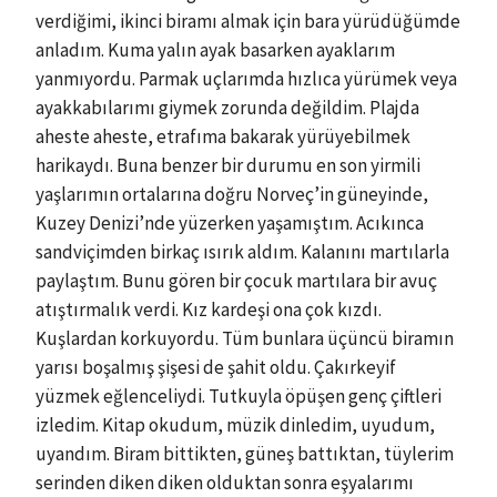
verdiğimi, ikinci biramı almak için bara yürüdüğümde
anladım. Kuma yalın ayak basarken ayaklarım
yanmıyordu. Parmak uçlarımda hızlıca yürümek veya
ayakkabılarımı giymek zorunda değildim. Plajda
aheste aheste, etrafıma bakarak yürüyebilmek
harikaydı. Buna benzer bir durumu en son yirmili
yaşlarımın ortalarına doğru Norveç’in güneyinde,
Kuzey Denizi’nde yüzerken yaşamıştım. Acıkınca
sandviçimden birkaç ısırık aldım. Kalanını martılarla
paylaştım. Bunu gören bir çocuk martılara bir avuç
atıştırmalık verdi. Kız kardeşi ona çok kızdı.
Kuşlardan korkuyordu. Tüm bunlara üçüncü biramın
yarısı boşalmış şişesi de şahit oldu. Çakırkeyif
yüzmek eğlenceliydi. Tutkuyla öpüşen genç çiftleri
izledim. Kitap okudum, müzik dinledim, uyudum,
uyandım. Biram bittikten, güneş battıktan, tüylerim
serinden diken diken olduktan sonra eşyalarımı