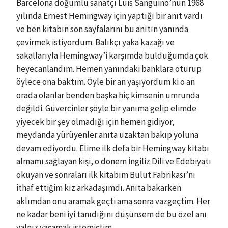
Barcelona doğumlu sanatçı Luis Sanguino’nun 1968
yılında Ernest Hemingway için yaptığı bir anıt vardı
ve ben kitabın son sayfalarını bu anıtın yanında
çevirmek istiyordum. Balıkçı yaka kazağı ve
sakallarıyla Hemingway’i karşımda bulduğumda çok
heyecanlandım. Hemen yanındaki banklara oturup
öylece ona baktım. Öyle bir an yaşıyordum ki o an
orada olanlar benden başka hiç kimsenin umrunda
değildi. Güvercinler şöyle bir yanıma gelip elimde
yiyecek bir şey olmadığı için hemen gidiyor,
meydanda yürüyenler anıta uzaktan bakıp yoluna
devam ediyordu. Elime ilk defa bir Hemingway kitabı
almamı sağlayan kişi, o dönem İngiliz Dili ve Edebiyatı
okuyan ve sonraları ilk kitabım Bulut Fabrikası’nı
ithaf ettiğim kız arkadaşımdı. Anıta bakarken
aklımdan onu aramak geçti ama sonra vazgeçtim. Her
ne kadar beni iyi tanıdığını düşünsem de bu özel anı
yalnız yaşamak istemiştim.