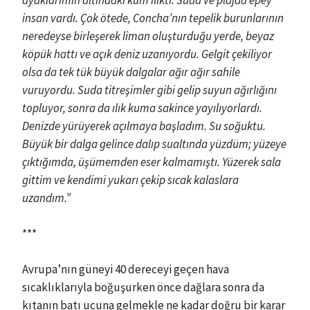
ayaklarımın altındaki kum ılıktı. Suda ve plajda epey
insan vardı. Çok ötede, Concha’nın tepelik burunlarının
neredeyse birleşerek liman oluşturduğu yerde, beyaz
köpük hattı ve açık deniz uzanıyordu. Gelgit çekiliyor
olsa da tek tük büyük dalgalar ağır ağır sahile
vuruyordu. Suda titreşimler gibi gelip suyun ağırlığını
topluyor, sonra da ılık kuma sakince yayılıyorlardı.
Denizde yürüyerek açılmaya başladım. Su soğuktu.
Büyük bir dalga gelince dalıp sualtında yüzdüm; yüzeye
çıktığımda, üşümemden eser kalmamıştı. Yüzerek sala
gittim ve kendimi yukarı çekip sıcak kalaslara
uzandım.”
***
Avrupa’nın güneyi 40 dereceyi geçen hava
sıcaklıklarıyla boğuşurken önce dağlara sonra da
kıtanın batı ucuna gelmekle ne kadar doğru bir karar