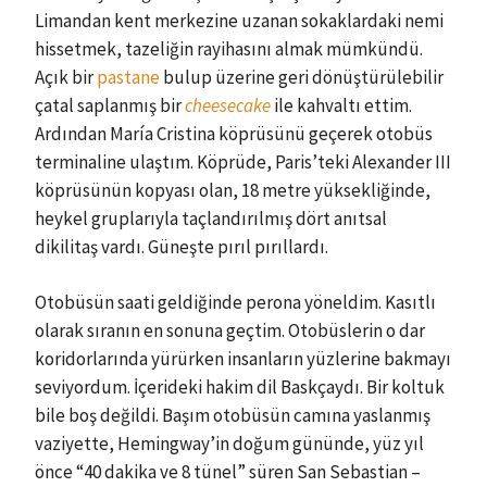
Limandan kent merkezine uzanan sokaklardaki nemi
hissetmek, tazeliğin rayihasını almak mümkündü.
Açık bir
pastane
bulup üzerine geri dönüştürülebilir
çatal saplanmış bir
cheesecake
ile kahvaltı ettim.
Ardından María Cristina köprüsünü geçerek otobüs
terminaline ulaştım. Köprüde, Paris’teki Alexander III
köprüsünün kopyası olan, 18 metre yüksekliğinde,
heykel gruplarıyla taçlandırılmış dört anıtsal
dikilitaş vardı. Güneşte pırıl pırıllardı.
Otobüsün saati geldiğinde perona yöneldim. Kasıtlı
olarak sıranın en sonuna geçtim. Otobüslerin o dar
koridorlarında yürürken insanların yüzlerine bakmayı
seviyordum. İçerideki hakim dil Baskçaydı. Bir koltuk
bile boş değildi. Başım otobüsün camına yaslanmış
vaziyette, Hemingway’in doğum gününde, yüz yıl
önce “40 dakika ve 8 tünel” süren San Sebastian –