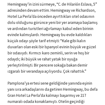
Hemingway’in izini sürmeye, “C. de Hilarión Eslava, 5”
adresinden devam ettim. Hemingway ve Richardson,
Hotel La Perla’da önceden ayırttıkları otel odasının
dolu olduğunu görünce yeni bir yer aramaya başlamış
ve ardından turistleri ağırlamayı kabul eden birinin
evinde kalmışlardı. Hemingway bu evde kaldıkları
küçük odayı şöyle tarif etmişti: “Kale gibi kalın
duvarları olan eski bir İspanyol evinin büyük ve güzel
bir odasıydı. Kırmızı karo zeminli, serin ve hoş bir
odaydı; iki büyük ve rahat yatak bir oyuğa
yerleştirilmişti. Bir pencere sokağa bakan demir
ızgaralı bir verandaya açılıyordu. Çok rahattık.”
Pamplona’ya ertesi sene geldiğinde yanında eşinin
yanı sıra arkadaşlarını da getiren Hemingway, bu defa
Gran Hotel La Perla’da kalmayı başarmış ve 217
numaralı odada konaklamıştı. Otelin geçirdiği