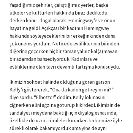
Yaşadığımız şehirler, çalıştığımız yerler, başka
ülkeler ve kültürleri hakkında biraz dedikodu
derken konu -doğal olarak- Hemingway’e ve onun
hayatına geldi. Açıkçası bir kadının Hemingway
hakkında söyleyeceklerini bir erkeğinkinden daha
çok önemsiyordum. Neticede evliliklerinin birinden
diğerine geçerken hiçbir zaman yalnız kal(a)mayan
bir adamdan bahsediyorduk. Kadınlara ve
evliliklerine olan tavrı devamlı tartışma konusuydu.
İkimizin sohbet halinde olduğunu gören garson
Kelly’i göstererek, “Ona da kadeh getireyim mi?”
diye sordu. “Elbette!” dedim. Kelly lokmasını
çiğnerken elini ağzına götürüp kikirdedi. İkimizin de
sandalyesi meydana baktığı için diyalog esnasında,
özellikle de uzun cümleler kurarken birbirimize öyle
sürekli olarak bakamıyorduk ama yine de aynı