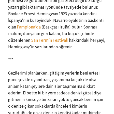
görmesi ve gördüklerini bir gazeteci değil de kurgu
yazarı gibi aktarması yönünde tavsiyede bulunur.
Böylece Ernest Hemingway 1923 yazında kendini
İspanya’nın kuzeyindeki Navarre eyaletinin başkenti
olan
Pamplona’da
(Baskçası Iruña) bulur. Sonrası
malum; dünyanın geri kalanı, bu küçük şehirde
düzenlenen
San Fermín Festivali
hakkındaki her şeyi,
Hemingway’in yazılarından öğrenir.
***
Gezilerimi planlarken, gittiğim yerlerin beni ertesi
güne şevkle uyandıran, yaşamıma küçük de olsa
anlam katan şeylere dair izler taşımasına dikkat
ederim. Elbette ki bir yere sadece denizi güzel diye
gitmenin kimseye bir zararı yoktur, ancak benim için
o denize çıkan sokaklarda önceleri kimlerin
yürüdüğü de en az denizin kendisi kadar mühimdir.