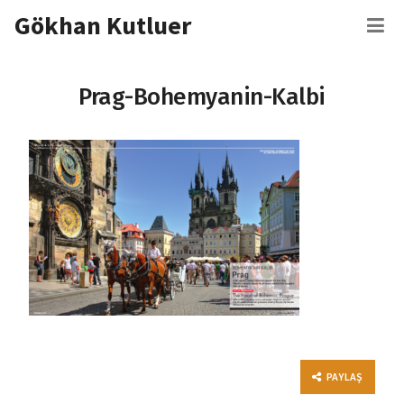
İçeriğe
Gökhan Kutluer
M
atla
Prag-Bohemyanin-Kalbi
PAYLAŞ