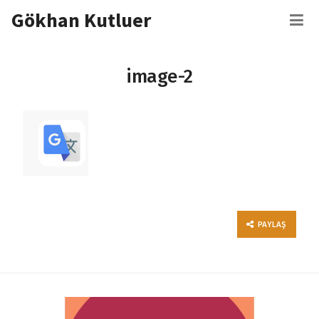
İçeriğe
Gökhan Kutluer
M
atla
image-2
PAYLAŞ