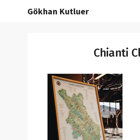
Gökhan Kutluer
İçeriğe
atla
Chianti C