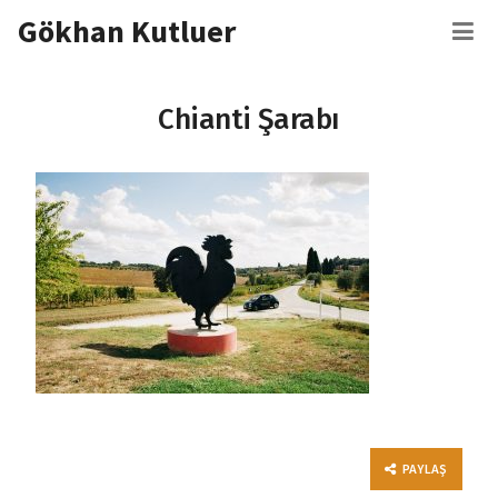
İçeriğe
Gökhan Kutluer
M
atla
Chianti Şarabı
PAYLAŞ