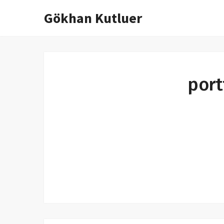
Gökhan Kutluer
İçeriğe
atla
port