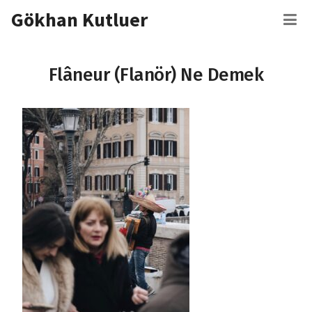
İçeriğe
Gökhan Kutluer
M
atla
Flâneur (Flanör) Ne Demek