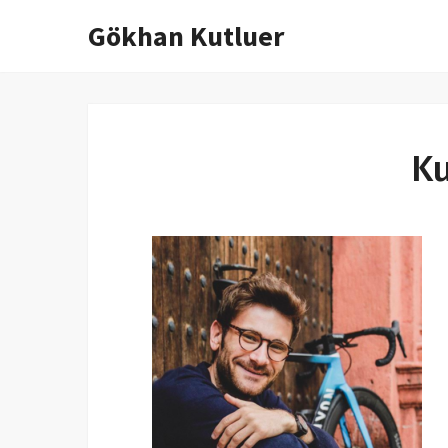
Gökhan Kutluer
İçeriğe
atla
Ku