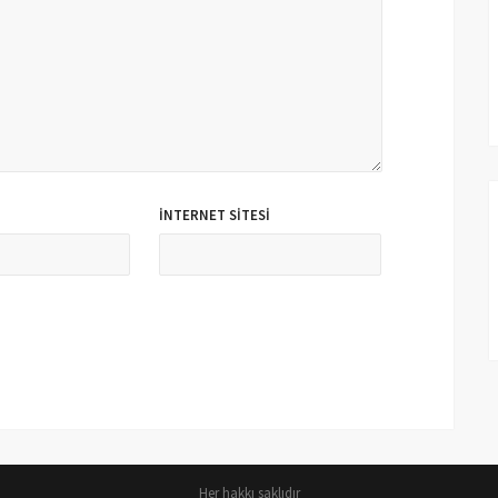
İNTERNET SITESI
Her hakkı saklıdır