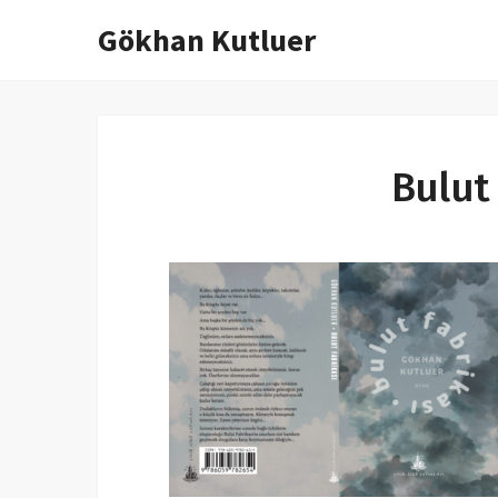
Gökhan Kutluer
İçeriğe
atla
Bulut 