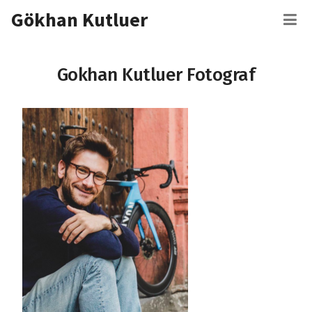
İçeriğe
Gökhan Kutluer
M
atla
Gokhan Kutluer Fotograf