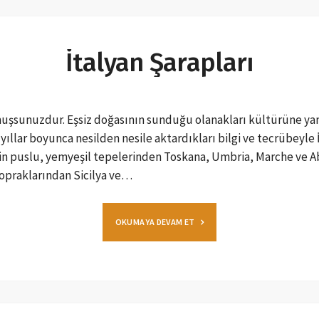
İtalyan Şarapları
muşsunuzdur. Eşsiz doğasının sunduğu olanakları kültürüne yans
ıllar boyunca nesilden nesile aktardıkları bilgi ve tecrübeyle İ
 puslu, yemyeşil tepelerinden Toskana, Umbria, Marche ve Ab
topraklarından Sicilya ve…
OKUMAYA DEVAM ET