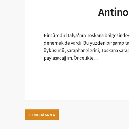
Antino
Bir süredir İtalya’nın Toskana bölgesin
denemek de vardı. Bu yüzden bir şarap tad
öyküsünü, şaraphanelerini, Toskana şarapl
paylaşacağım. Öncelikle…
ÖNCEKI SAYFA