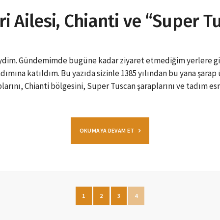
ri Ailesi, Chianti ve “Super T
deydim. Gündemimde bugüne kadar ziyaret etmediğim yerlere gi
ımına katıldım. Bu yazıda sizinle 1385 yılından bu yana şarap ü
arını, Chianti bölgesini, Super Tuscan şaraplarını ve tadım es
OKUMAYA DEVAM ET
1
2
3
4