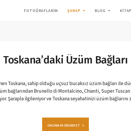
FOTOĞRAFLARIM
ŞARAP
BLOG
KITA
Toskana’daki Üzüm Bağları
enen Toskana, sahip olduğu uçsuz bucaksız üzüm bağları ile dün
 üzüm bağlarından Brunello di Montalcino, Chianti, Super Tusca
or. Şarapla ilgileniyor ve Toskana seyahatinizi üzüm bağlarını
OKUMAYA DEVAM ET