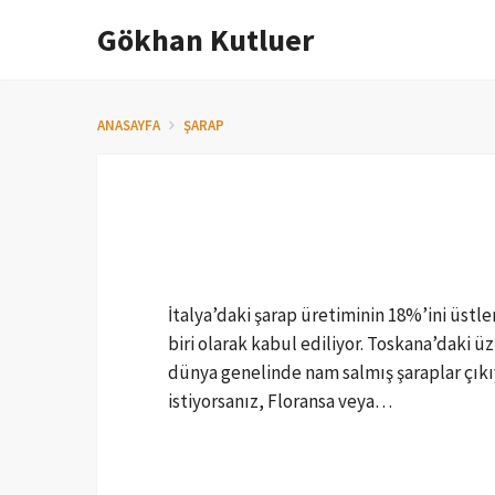
Gökhan Kutluer
İçeriğe
atla
ANASAYFA
ŞARAP
İtalya’daki şarap üretiminin 18%’ini üstl
biri olarak kabul ediliyor. Toskana’daki
dünya genelinde nam salmış şaraplar çıkıy
istiyorsanız, Floransa veya…