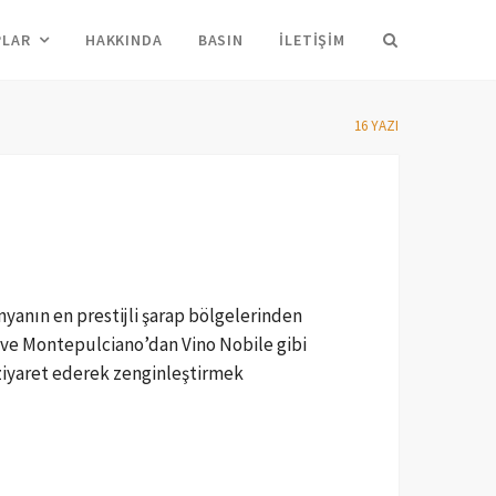
Arama
PLAR
HAKKINDA
BASIN
İLETIŞIM
16 YAZI
yanın en prestijli şarap bölgelerinden
n ve Montepulciano’dan Vino Nobile gibi
 ziyaret ederek zenginleştirmek