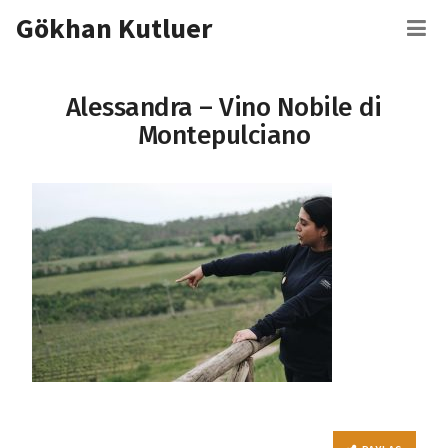
İçeriğe
Gökhan Kutluer
M
atla
Alessandra – Vino Nobile di
Montepulciano