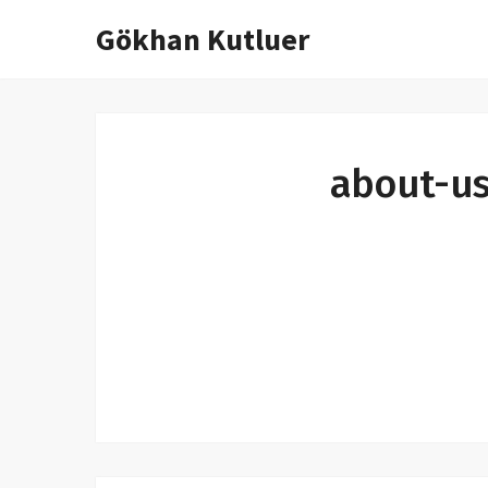
Gökhan Kutluer
İçeriğe
atla
about-us