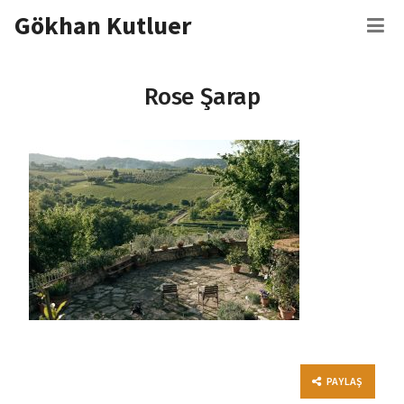
İçeriğe
Gökhan Kutluer
M
atla
Rose Şarap
PAYLAŞ